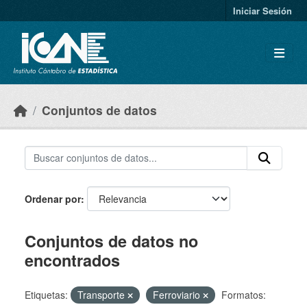
Skip to main content
Iniciar Sesión
Conjuntos de datos
Ordenar por
Conjuntos de datos no
encontrados
Etiquetas:
Transporte
Ferroviario
Formatos: