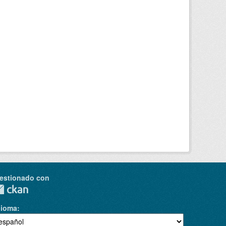
estionado con
dioma