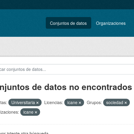
Conjuntos de datos
Organizaciones
njuntos de datos no encontrados
tas:
Universitaria
Licencias:
icane
Grupos:
sociedad
izaciones:
icane
vor intente otra búsqueda.