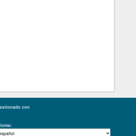
estionado con
dioma