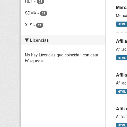
RDF
-
21
Merca
SDMX
-
21
Mercad
XLS
-
HTML
21
Licencias
Afili
Afilia
No hay Licencias que coincidan con esta
HTML
búsqueda
Afili
Afilia
HTML
Afili
Afilia
HTML