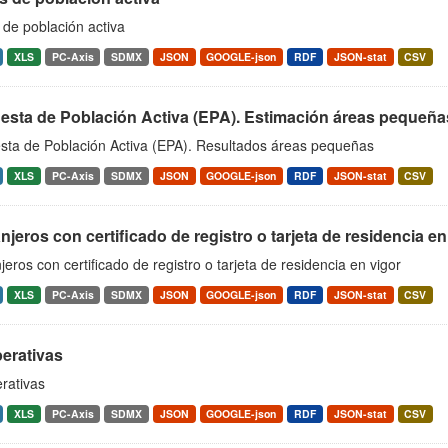
 de población activa
XLS
PC-Axis
SDMX
JSON
GOOGLE-json
RDF
JSON-stat
CSV
esta de Población Activa (EPA). Estimación áreas pequeña
sta de Población Activa (EPA). Resultados áreas pequeñas
XLS
PC-Axis
SDMX
JSON
GOOGLE-json
RDF
JSON-stat
CSV
njeros con certificado de registro o tarjeta de residencia en
jeros con certificado de registro o tarjeta de residencia en vigor
XLS
PC-Axis
SDMX
JSON
GOOGLE-json
RDF
JSON-stat
CSV
erativas
rativas
XLS
PC-Axis
SDMX
JSON
GOOGLE-json
RDF
JSON-stat
CSV