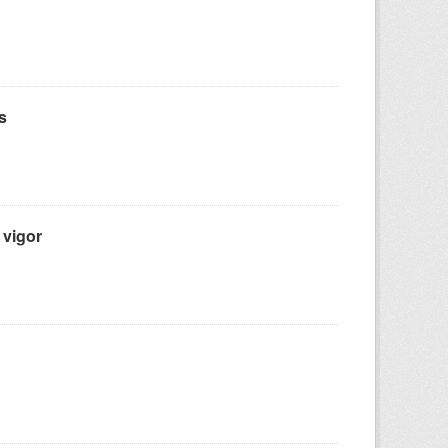
s
 vigor