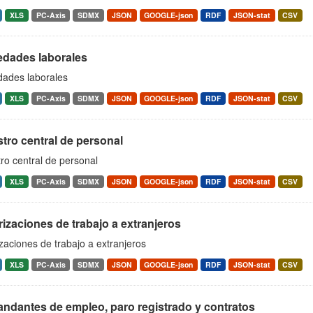
XLS
PC-Axis
SDMX
JSON
GOOGLE-json
RDF
JSON-stat
CSV
edades laborales
dades laborales
XLS
PC-Axis
SDMX
JSON
GOOGLE-json
RDF
JSON-stat
CSV
tro central de personal
ro central de personal
XLS
PC-Axis
SDMX
JSON
GOOGLE-json
RDF
JSON-stat
CSV
izaciones de trabajo a extranjeros
zaciones de trabajo a extranjeros
XLS
PC-Axis
SDMX
JSON
GOOGLE-json
RDF
JSON-stat
CSV
ndantes de empleo, paro registrado y contratos