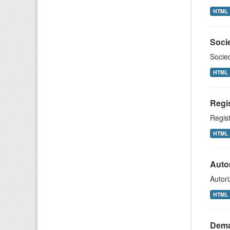
HTML
Soci
Socie
HTML
Regis
Regist
HTML
Autor
Autori
HTML
Dema