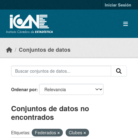
Skip to main content
Iniciar Sesión
Conjuntos de datos
Ordenar por
Conjuntos de datos no
encontrados
Etiquetas:
Federados
Clubes