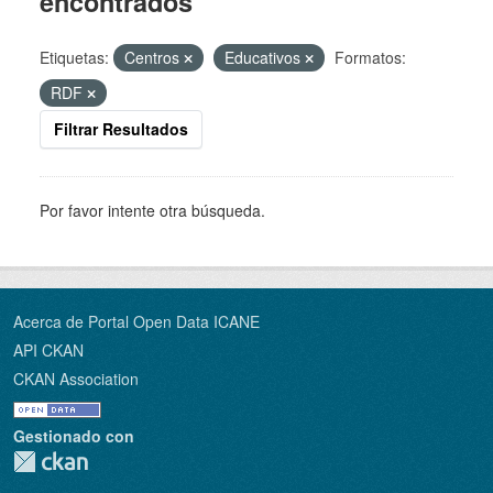
encontrados
Etiquetas:
Centros
Educativos
Formatos:
RDF
Filtrar Resultados
Por favor intente otra búsqueda.
Acerca de Portal Open Data ICANE
API CKAN
CKAN Association
Gestionado con