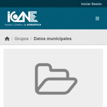
Skip to main content
Iniciar Sesión
Grupos
Datos municipales