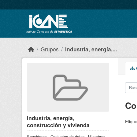
Skip to main content
Grupos
Industria, energía,...
C
Co
Industria, energía,
Etique
construcción y vivienda
Seguidores
Conjuntos de datos
Miembros