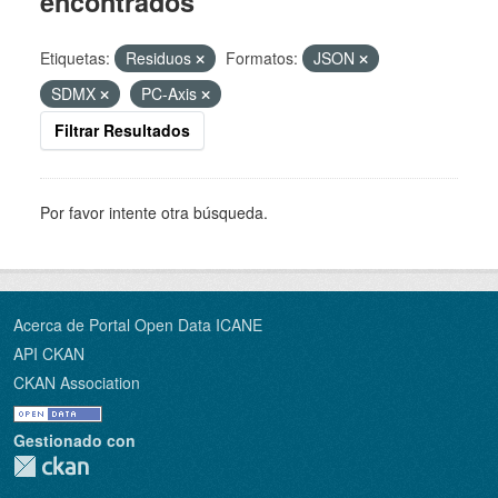
encontrados
Etiquetas:
Residuos
Formatos:
JSON
SDMX
PC-Axis
Filtrar Resultados
Por favor intente otra búsqueda.
Acerca de Portal Open Data ICANE
API CKAN
CKAN Association
Gestionado con