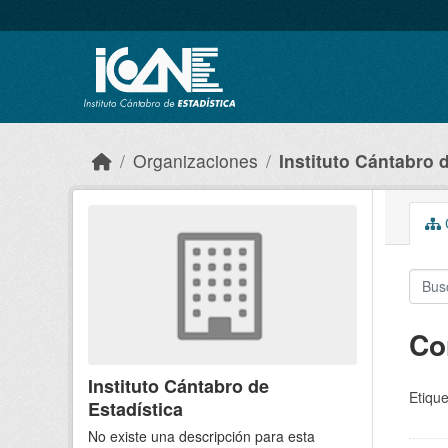
Skip to main content
Organizaciones
Instituto Cántabro 
C
Co
Instituto Cántabro de
Etique
Estadística
No existe una descripción para esta