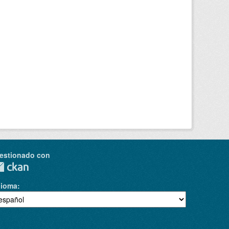
estionado con
dioma