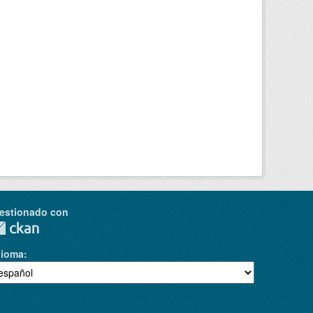
estionado con
dioma