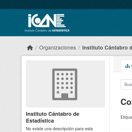
Skip to main content
Organizaciones
Instituto Cántabro 
C
Co
Instituto Cántabro de
Etique
Estadística
No existe una descripción para esta