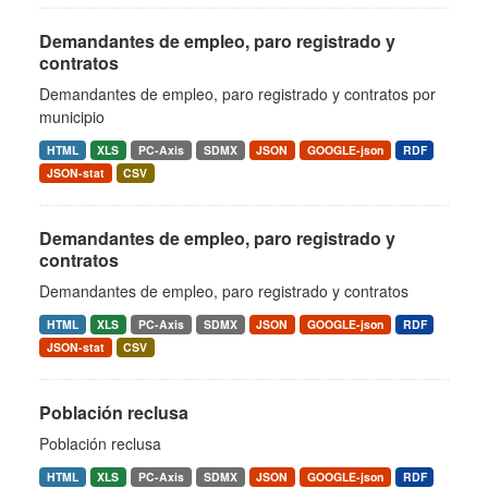
Demandantes de empleo, paro registrado y
contratos
Demandantes de empleo, paro registrado y contratos por
municipio
HTML
XLS
PC-Axis
SDMX
JSON
GOOGLE-json
RDF
JSON-stat
CSV
Demandantes de empleo, paro registrado y
contratos
Demandantes de empleo, paro registrado y contratos
HTML
XLS
PC-Axis
SDMX
JSON
GOOGLE-json
RDF
JSON-stat
CSV
Población reclusa
Población reclusa
HTML
XLS
PC-Axis
SDMX
JSON
GOOGLE-json
RDF