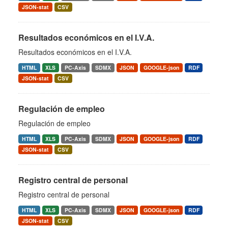
JSON-stat
CSV
Resultados económicos en el I.V.A.
Resultados económicos en el I.V.A.
HTML
XLS
PC-Axis
SDMX
JSON
GOOGLE-json
RDF
JSON-stat
CSV
Regulación de empleo
Regulación de empleo
HTML
XLS
PC-Axis
SDMX
JSON
GOOGLE-json
RDF
JSON-stat
CSV
Registro central de personal
Registro central de personal
HTML
XLS
PC-Axis
SDMX
JSON
GOOGLE-json
RDF
JSON-stat
CSV