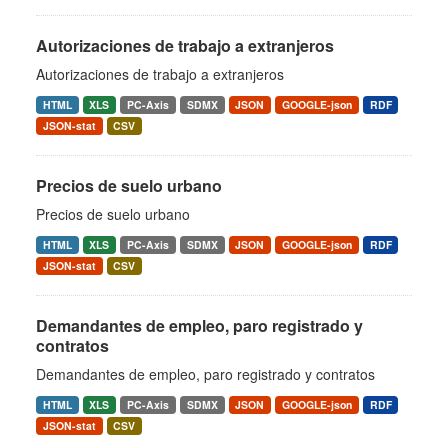
Autorizaciones de trabajo a extranjeros
Autorizaciones de trabajo a extranjeros
HTML
XLS
PC-Axis
SDMX
JSON
GOOGLE-json
RDF
JSON-stat
CSV
Precios de suelo urbano
Precios de suelo urbano
HTML
XLS
PC-Axis
SDMX
JSON
GOOGLE-json
RDF
JSON-stat
CSV
Demandantes de empleo, paro registrado y
contratos
Demandantes de empleo, paro registrado y contratos
HTML
XLS
PC-Axis
SDMX
JSON
GOOGLE-json
RDF
JSON-stat
CSV