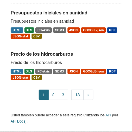
Presupuestos iniciales en sanidad
Presupuestos iniciales en sanidad
HTML
XLS
PC-Axis
SDMX
JSON
GOOGLE-json
RDF
JSON-stat
CSV
Precio de los hidrocarburos
Precio de los hidrocarburos
HTML
XLS
PC-Axis
SDMX
JSON
GOOGLE-json
RDF
JSON-stat
CSV
...
1
2
3
13
»
Usted también puede acceder a este registro utilizando los
API
(ver
API Docs
).