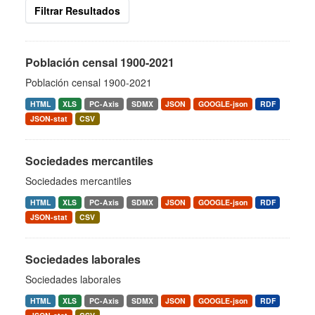
Filtrar Resultados
Población censal 1900-2021
Población censal 1900-2021
HTML
XLS
PC-Axis
SDMX
JSON
GOOGLE-json
RDF
JSON-stat
CSV
Sociedades mercantiles
Sociedades mercantiles
HTML
XLS
PC-Axis
SDMX
JSON
GOOGLE-json
RDF
JSON-stat
CSV
Sociedades laborales
Sociedades laborales
HTML
XLS
PC-Axis
SDMX
JSON
GOOGLE-json
RDF