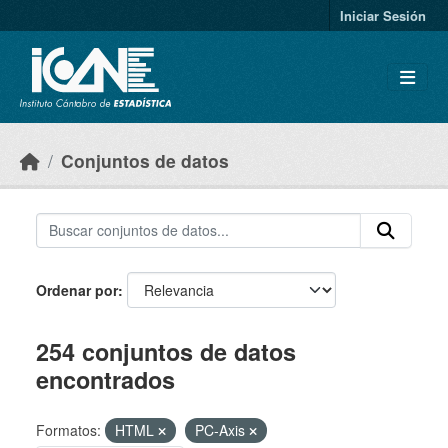
Skip to main content
Iniciar Sesión
Conjuntos de datos
Ordenar por
254 conjuntos de datos
encontrados
Formatos:
HTML
PC-Axis