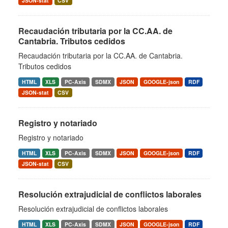
JSON-stat
CSV
Recaudación tributaria por la CC.AA. de
Cantabria. Tributos cedidos
Recaudación tributaria por la CC.AA. de Cantabria.
Tributos cedidos
HTML
XLS
PC-Axis
SDMX
JSON
GOOGLE-json
RDF
JSON-stat
CSV
Registro y notariado
Registro y notariado
HTML
XLS
PC-Axis
SDMX
JSON
GOOGLE-json
RDF
JSON-stat
CSV
Resolución extrajudicial de conflictos laborales
Resolución extrajudicial de conflictos laborales
HTML
XLS
PC-Axis
SDMX
JSON
GOOGLE-json
RDF