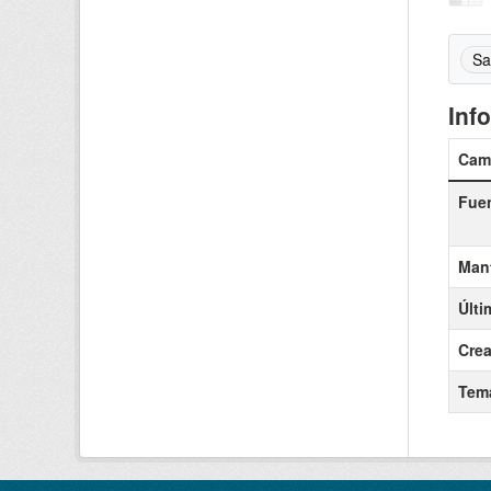
Sa
Inf
Cam
Fue
Man
Últi
Cre
Tem