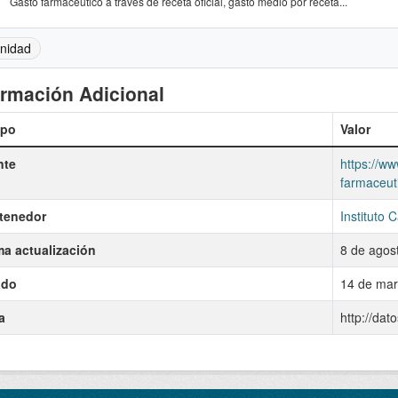
Gasto farmacéutico a través de receta oficial, gasto medio por receta...
nidad
ormación Adicional
po
Valor
nte
https://ww
farmaceut
tenedor
Instituto 
ma actualización
8 de agos
ado
14 de mar
a
http://dat