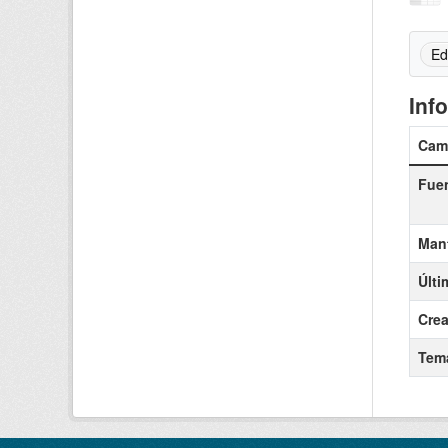
Ed
Inf
Cam
Fue
Man
Últi
Cre
Tem