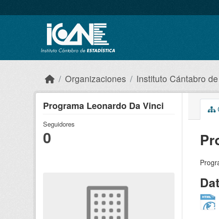
Skip to main content
Organizaciones
Instituto Cántabro de
Programa Leonardo Da Vinci
C
Seguidores
0
Pr
Progr
Da