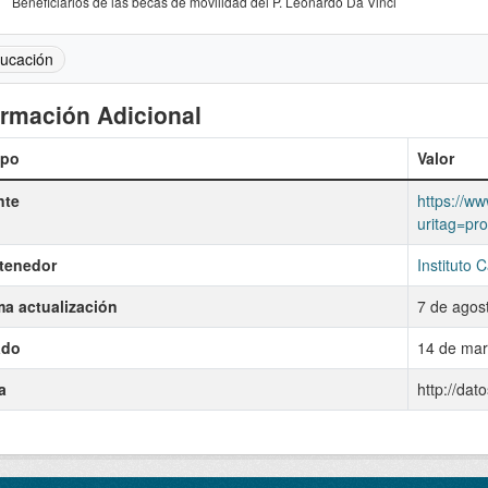
Beneficiarios de las becas de movilidad del P. Leonardo Da Vinci
ucación
ormación Adicional
po
Valor
nte
https://ww
uritag=pr
tenedor
Instituto 
ma actualización
7 de agos
ado
14 de mar
a
http://dat