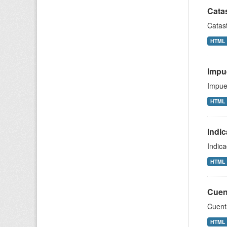
Catas
Catast
HTML
Impu
Impue
HTML
Indi
Indic
HTML
Cuen
Cuent
HTML