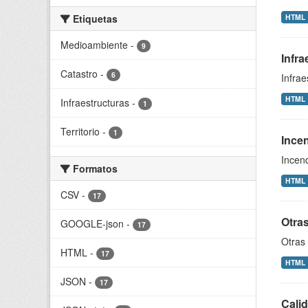
Etiquetas
HTML
Medioambiente
-
9
Infra
Catastro
-
6
Infrae
HTML
Infraestructuras
-
1
Territorio
-
1
Ince
Incen
Formatos
HTML
CSV
-
17
Otras
GOOGLE-json
-
17
Otras 
HTML
-
17
HTML
JSON
-
17
Calid