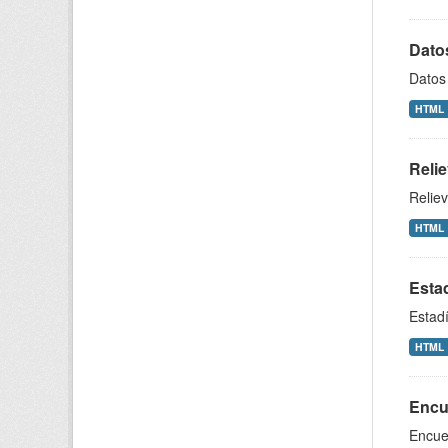
Dato
Datos
HTML
Reli
Relie
HTML
Estad
Estadí
HTML
Encu
Encue