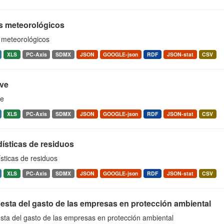
s meteorológicos
 meteorológicos
XLS
PC-Axis
SDMX
JSON
GOOGLE-json
RDF
JSON-stat
CSV
eve
ve
XLS
PC-Axis
SDMX
JSON
GOOGLE-json
RDF
JSON-stat
CSV
ísticas de residuos
sticas de residuos
XLS
PC-Axis
SDMX
JSON
GOOGLE-json
RDF
JSON-stat
CSV
esta del gasto de las empresas en protección ambiental
sta del gasto de las empresas en protección ambiental