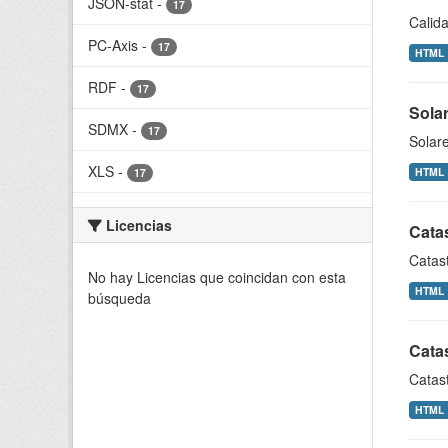
JSON-stat
-
17
Calida
PC-Axis
-
17
HTML
RDF
-
17
Solar
SDMX
-
17
Solare
XLS
-
HTML
17
Licencias
Catas
Catast
No hay Licencias que coincidan con esta
HTML
búsqueda
Cata
Catas
HTML