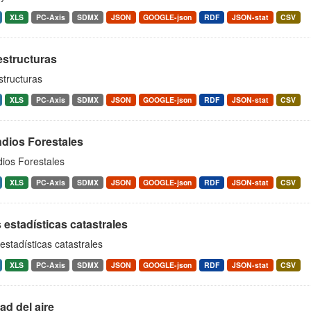
XLS
PC-Axis
SDMX
JSON
GOOGLE-json
RDF
JSON-stat
CSV
estructuras
structuras
XLS
PC-Axis
SDMX
JSON
GOOGLE-json
RDF
JSON-stat
CSV
ndios Forestales
dios Forestales
XLS
PC-Axis
SDMX
JSON
GOOGLE-json
RDF
JSON-stat
CSV
 estadísticas catastrales
estadísticas catastrales
XLS
PC-Axis
SDMX
JSON
GOOGLE-json
RDF
JSON-stat
CSV
ad del aire