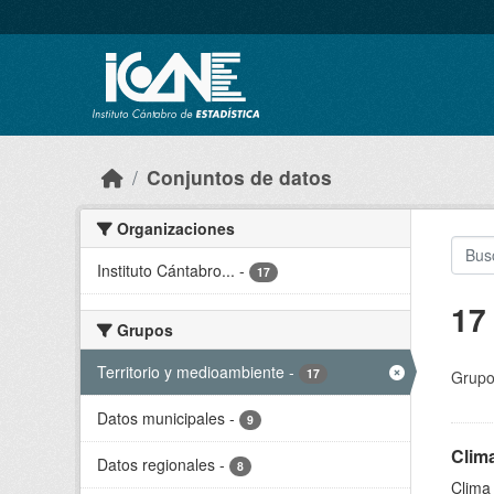
Skip to main content
Conjuntos de datos
Organizaciones
Instituto Cántabro...
-
17
17
Grupos
Territorio y medioambiente
-
17
Grupo
Datos municipales
-
9
Clim
Datos regionales
-
8
Clima 