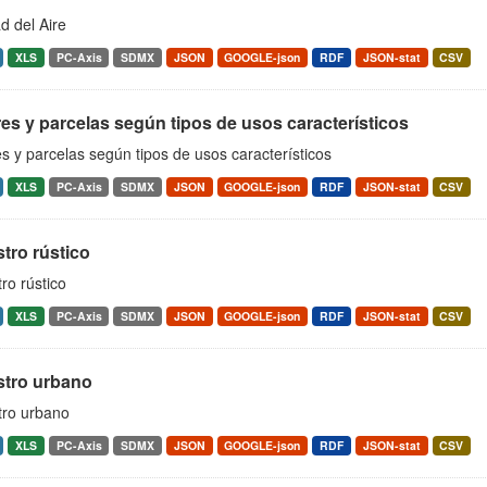
d del Aire
XLS
PC-Axis
SDMX
JSON
GOOGLE-json
RDF
JSON-stat
CSV
es y parcelas según tipos de usos característicos
s y parcelas según tipos de usos característicos
XLS
PC-Axis
SDMX
JSON
GOOGLE-json
RDF
JSON-stat
CSV
tro rústico
ro rústico
XLS
PC-Axis
SDMX
JSON
GOOGLE-json
RDF
JSON-stat
CSV
stro urbano
tro urbano
XLS
PC-Axis
SDMX
JSON
GOOGLE-json
RDF
JSON-stat
CSV