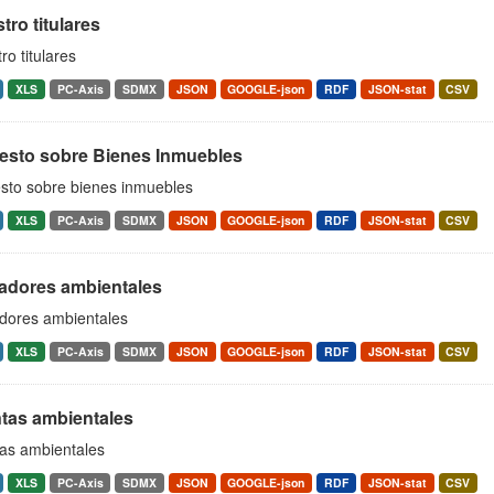
tro titulares
ro titulares
XLS
PC-Axis
SDMX
JSON
GOOGLE-json
RDF
JSON-stat
CSV
esto sobre Bienes Inmuebles
sto sobre bienes inmuebles
XLS
PC-Axis
SDMX
JSON
GOOGLE-json
RDF
JSON-stat
CSV
cadores ambientales
adores ambientales
XLS
PC-Axis
SDMX
JSON
GOOGLE-json
RDF
JSON-stat
CSV
tas ambientales
as ambientales
XLS
PC-Axis
SDMX
JSON
GOOGLE-json
RDF
JSON-stat
CSV