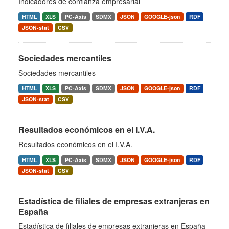
Indicadores de confianza empresarial
HTML
XLS
PC-Axis
SDMX
JSON
GOOGLE-json
RDF
JSON-stat
CSV
Sociedades mercantiles
Sociedades mercantiles
HTML
XLS
PC-Axis
SDMX
JSON
GOOGLE-json
RDF
JSON-stat
CSV
Resultados económicos en el I.V.A.
Resultados económicos en el I.V.A.
HTML
XLS
PC-Axis
SDMX
JSON
GOOGLE-json
RDF
JSON-stat
CSV
Estadística de filiales de empresas extranjeras en
España
Estadística de filiales de empresas extranjeras en España