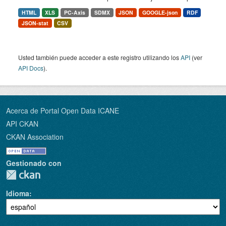
HTML
XLS
PC-Axis
SDMX
JSON
GOOGLE-json
RDF
JSON-stat
CSV
Usted también puede acceder a este registro utilizando los
API
(ver
API Docs
).
Acerca de Portal Open Data ICANE
API CKAN
CKAN Association
Gestionado con
Idioma