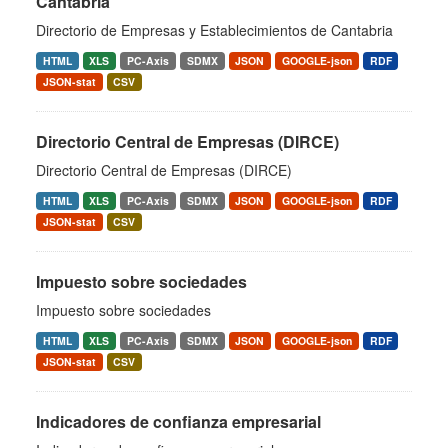
Cantabria
Directorio de Empresas y Establecimientos de Cantabria
HTML
XLS
PC-Axis
SDMX
JSON
GOOGLE-json
RDF
JSON-stat
CSV
Directorio Central de Empresas (DIRCE)
Directorio Central de Empresas (DIRCE)
HTML
XLS
PC-Axis
SDMX
JSON
GOOGLE-json
RDF
JSON-stat
CSV
Impuesto sobre sociedades
Impuesto sobre sociedades
HTML
XLS
PC-Axis
SDMX
JSON
GOOGLE-json
RDF
JSON-stat
CSV
Indicadores de confianza empresarial