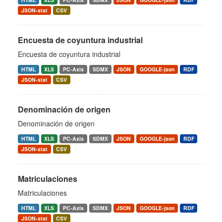
JSON-stat
CSV
Encuesta de coyuntura industrial
Encuesta de coyuntura industrial
HTML
XLS
PC-Axis
SDMX
JSON
GOOGLE-json
RDF
JSON-stat
CSV
Denominación de origen
Denominación de origen
HTML
XLS
PC-Axis
SDMX
JSON
GOOGLE-json
RDF
JSON-stat
CSV
Matriculaciones
Matriculaciones
HTML
XLS
PC-Axis
SDMX
JSON
GOOGLE-json
RDF
JSON-stat
CSV