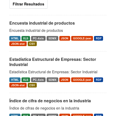
Filtrar Resultados
Encuesta industrial de productos
Encuesta industrial de productos
HTML
XLS
PC-Axis
SDMX
JSON
GOOGLE-json
RDF
JSON-stat
CSV
Estadística Estructural de Empresas: Sector
Industrial
Estadística Estructural de Empresas: Sector Industrial
HTML
XLS
PC-Axis
SDMX
JSON
GOOGLE-json
RDF
JSON-stat
CSV
Índice de cifra de negocios en la industria
Índice de cifras de negocios en la industria
HTML
XLS
PC-Axis
SDMX
JSON
GOOGLE-json
RDF