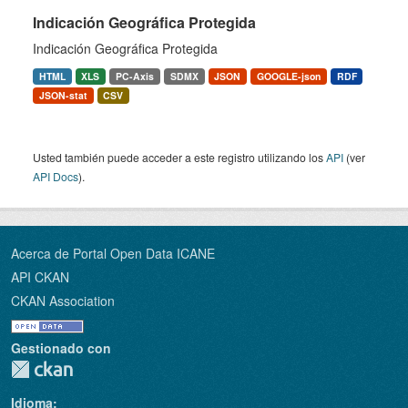
Indicación Geográfica Protegida
Indicación Geográfica Protegida
HTML
XLS
PC-Axis
SDMX
JSON
GOOGLE-json
RDF
JSON-stat
CSV
Usted también puede acceder a este registro utilizando los
API
(ver
API Docs
).
Acerca de Portal Open Data ICANE
API CKAN
CKAN Association
Gestionado con
Idioma