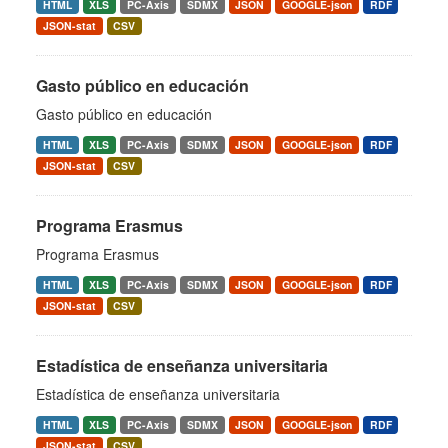
HTML
XLS
PC-Axis
SDMX
JSON
GOOGLE-json
RDF
JSON-stat
CSV
Gasto público en educación
Gasto público en educación
HTML
XLS
PC-Axis
SDMX
JSON
GOOGLE-json
RDF
JSON-stat
CSV
Programa Erasmus
Programa Erasmus
HTML
XLS
PC-Axis
SDMX
JSON
GOOGLE-json
RDF
JSON-stat
CSV
Estadística de enseñanza universitaria
Estadística de enseñanza universitaria
HTML
XLS
PC-Axis
SDMX
JSON
GOOGLE-json
RDF
JSON-stat
CSV