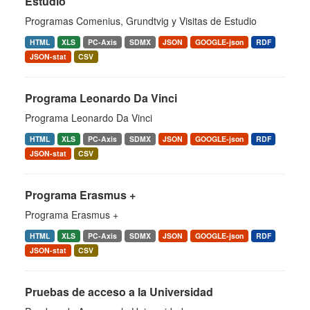
Estudio
Programas Comenius, Grundtvig y Visitas de Estudio
HTML
XLS
PC-Axis
SDMX
JSON
GOOGLE-json
RDF
JSON-stat
CSV
Programa Leonardo Da Vinci
Programa Leonardo Da Vinci
HTML
XLS
PC-Axis
SDMX
JSON
GOOGLE-json
RDF
JSON-stat
CSV
Programa Erasmus +
Programa Erasmus +
HTML
XLS
PC-Axis
SDMX
JSON
GOOGLE-json
RDF
JSON-stat
CSV
Pruebas de acceso a la Universidad