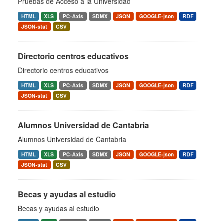
Pruebas de Acceso a la Universidad
HTML
XLS
PC-Axis
SDMX
JSON
GOOGLE-json
RDF
JSON-stat
CSV
Directorio centros educativos
Directorio centros educativos
HTML
XLS
PC-Axis
SDMX
JSON
GOOGLE-json
RDF
JSON-stat
CSV
Alumnos Universidad de Cantabria
Alumnos Universidad de Cantabria
HTML
XLS
PC-Axis
SDMX
JSON
GOOGLE-json
RDF
JSON-stat
CSV
Becas y ayudas al estudio
Becas y ayudas al estudio