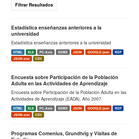
Filtrar Resultados
Estadística enseñanzas anteriores a la
universidad
Estadística enseñanzas anteriores a la universidad
HTML
XLS
PC-Axis
SDMX
JSON
GOOGLE-json
RDF
JSON-stat
CSV
Encuesta sobre Participación de la Población
Adulta en las Actividades de Aprendizaje
Encuesta sobre Participación de la Población Adulta en las
Actividades de Aprendizaje (EADA). Año 2007
HTML
XLS
PC-Axis
SDMX
JSON
GOOGLE-json
RDF
JSON-stat
CSV
Programas Comenius, Grundtvig y Visitas de