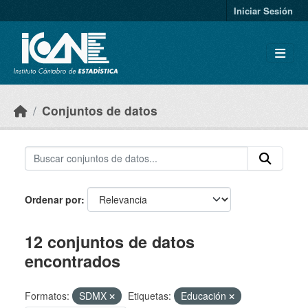
Skip to main content
Iniciar Sesión
Conjuntos de datos
Ordenar por
12 conjuntos de datos
encontrados
Formatos:
SDMX
Etiquetas:
Educación