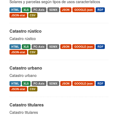
Solares y parcelas según tipos de usos característicos
HTML
XLS
PC-Axis
SDMX
JSON
GOOGLE-json
RDF
JSON-stat
CSV
Catastro rústico
Catastro rústico
HTML
XLS
PC-Axis
SDMX
JSON
GOOGLE-json
RDF
JSON-stat
CSV
Catastro urbano
Catastro urbano
HTML
XLS
PC-Axis
SDMX
JSON
GOOGLE-json
RDF
JSON-stat
CSV
Catastro titulares
Catastro titulares