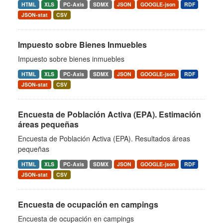
HTML
XLS
PC-Axis
SDMX
JSON
GOOGLE-json
RDF
JSON-stat
CSV
Impuesto sobre Bienes Inmuebles
Impuesto sobre bienes inmuebles
HTML
XLS
PC-Axis
SDMX
JSON
GOOGLE-json
RDF
JSON-stat
CSV
Encuesta de Población Activa (EPA). Estimación
áreas pequeñas
Encuesta de Población Activa (EPA). Resultados áreas
pequeñas
HTML
XLS
PC-Axis
SDMX
JSON
GOOGLE-json
RDF
JSON-stat
CSV
Encuesta de ocupación en campings
Encuesta de ocupación en campings