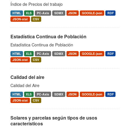
Índice de Precios del trabajo
HTML
XLS
PC-Axis
SDMX
JSON
GOOGLE-json
RDF
JSON-stat
CSV
Estadística Continua de Población
Estadística Continua de Población
HTML
XLS
PC-Axis
SDMX
JSON
GOOGLE-json
RDF
JSON-stat
CSV
Calidad del aire
Calidad del Aire
HTML
XLS
PC-Axis
SDMX
JSON
GOOGLE-json
RDF
JSON-stat
CSV
Solares y parcelas según tipos de usos
característicos