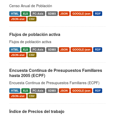
Censo Anual de Población
HTML
XLS
PC-Axis
SDMX
JSON
GOOGLE-json
RDF
JSON-stat
CSV
Flujos de población activa
Flujos de población activa
HTML
XLS
PC-Axis
SDMX
JSON
GOOGLE-json
RDF
JSON-stat
CSV
Encuesta Continua de Presupuestos Familiares
hasta 2005 (ECPF)
Encuesta Continua de Presupuestos Familiares (ECPF)
HTML
XLS
PC-Axis
SDMX
JSON
GOOGLE-json
RDF
JSON-stat
CSV
Índice de Precios del trabajo