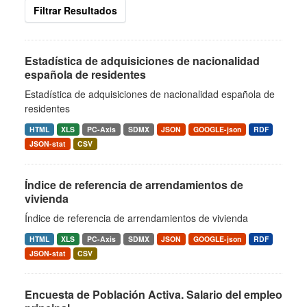
Filtrar Resultados
Estadística de adquisiciones de nacionalidad
española de residentes
Estadística de adquisiciones de nacionalidad española de
residentes
HTML
XLS
PC-Axis
SDMX
JSON
GOOGLE-json
RDF
JSON-stat
CSV
Índice de referencia de arrendamientos de
vivienda
Índice de referencia de arrendamientos de vivienda
HTML
XLS
PC-Axis
SDMX
JSON
GOOGLE-json
RDF
JSON-stat
CSV
Encuesta de Población Activa. Salario del empleo