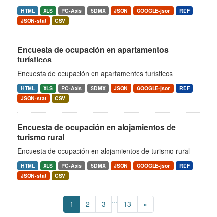
HTML
XLS
PC-Axis
SDMX
JSON
GOOGLE-json
RDF
JSON-stat
CSV
Encuesta de ocupación en apartamentos
turísticos
Encuesta de ocupación en apartamentos turísticos
HTML
XLS
PC-Axis
SDMX
JSON
GOOGLE-json
RDF
JSON-stat
CSV
Encuesta de ocupación en alojamientos de
turismo rural
Encuesta de ocupación en alojamientos de turismo rural
HTML
XLS
PC-Axis
SDMX
JSON
GOOGLE-json
RDF
JSON-stat
CSV
...
1
2
3
13
»