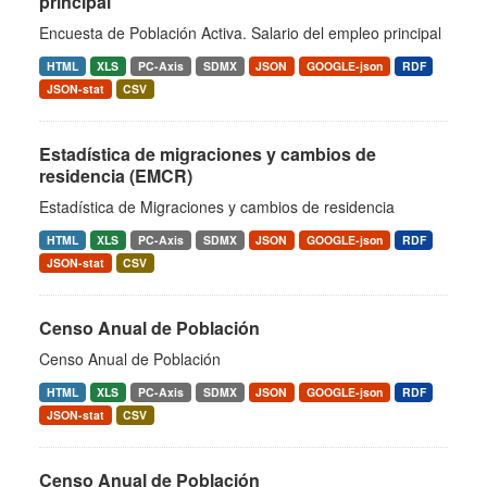
principal
Encuesta de Población Activa. Salario del empleo principal
HTML
XLS
PC-Axis
SDMX
JSON
GOOGLE-json
RDF
JSON-stat
CSV
Estadística de migraciones y cambios de
residencia (EMCR)
Estadística de Migraciones y cambios de residencia
HTML
XLS
PC-Axis
SDMX
JSON
GOOGLE-json
RDF
JSON-stat
CSV
Censo Anual de Población
Censo Anual de Población
HTML
XLS
PC-Axis
SDMX
JSON
GOOGLE-json
RDF
JSON-stat
CSV
Censo Anual de Población