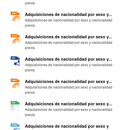
previa
Adquisiciones de nacionalidad por sexo y...
Adquisiciones de nacionalidad por sexo y nacionalidad
previa
Adquisiciones de nacionalidad por sexo y...
Adquisiciones de nacionalidad por sexo y nacionalidad
previa
Adquisiciones de nacionalidad por sexo y...
Adquisiciones de nacionalidad por sexo y nacionalidad
previa
Adquisiciones de nacionalidad por sexo y...
Adquisiciones de nacionalidad por sexo y nacionalidad
previa
Adquisiciones de nacionalidad por sexo y...
Adquisiciones de nacionalidad por sexo y nacionalidad
previa
Adquisiciones de nacionalidad por sexo y