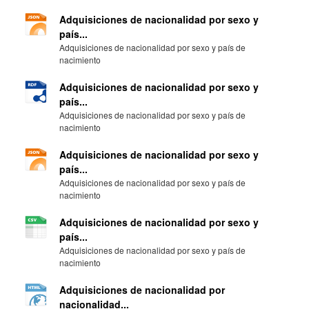
Adquisiciones de nacionalidad por sexo y
país...
Adquisiciones de nacionalidad por sexo y país de
nacimiento
Adquisiciones de nacionalidad por sexo y
país...
Adquisiciones de nacionalidad por sexo y país de
nacimiento
Adquisiciones de nacionalidad por sexo y
país...
Adquisiciones de nacionalidad por sexo y país de
nacimiento
Adquisiciones de nacionalidad por sexo y
país...
Adquisiciones de nacionalidad por sexo y país de
nacimiento
Adquisiciones de nacionalidad por
nacionalidad...