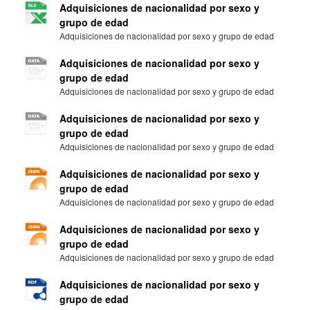
Adquisiciones de nacionalidad por sexo y
grupo de edad
Adquisiciones de nacionalidad por sexo y grupo de edad
Adquisiciones de nacionalidad por sexo y
grupo de edad
Adquisiciones de nacionalidad por sexo y grupo de edad
Adquisiciones de nacionalidad por sexo y
grupo de edad
Adquisiciones de nacionalidad por sexo y grupo de edad
Adquisiciones de nacionalidad por sexo y
grupo de edad
Adquisiciones de nacionalidad por sexo y grupo de edad
Adquisiciones de nacionalidad por sexo y
grupo de edad
Adquisiciones de nacionalidad por sexo y grupo de edad
Adquisiciones de nacionalidad por sexo y
grupo de edad