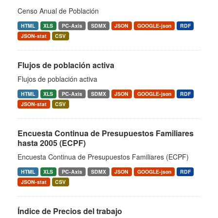
Censo Anual de Población
HTML
XLS
PC-Axis
SDMX
JSON
GOOGLE-json
RDF
JSON-stat
CSV
Flujos de población activa
Flujos de población activa
HTML
XLS
PC-Axis
SDMX
JSON
GOOGLE-json
RDF
JSON-stat
CSV
Encuesta Continua de Presupuestos Familiares
hasta 2005 (ECPF)
Encuesta Continua de Presupuestos Familiares (ECPF)
HTML
XLS
PC-Axis
SDMX
JSON
GOOGLE-json
RDF
JSON-stat
CSV
Índice de Precios del trabajo