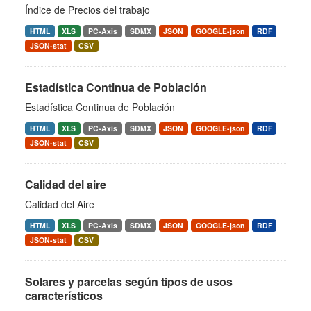
Índice de Precios del trabajo
HTML
XLS
PC-Axis
SDMX
JSON
GOOGLE-json
RDF
JSON-stat
CSV
Estadística Continua de Población
Estadística Continua de Población
HTML
XLS
PC-Axis
SDMX
JSON
GOOGLE-json
RDF
JSON-stat
CSV
Calidad del aire
Calidad del Aire
HTML
XLS
PC-Axis
SDMX
JSON
GOOGLE-json
RDF
JSON-stat
CSV
Solares y parcelas según tipos de usos
característicos