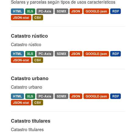
Solares y parcelas según tipos de usos característicos
HTML
XLS
PC-Axis
SDMX
JSON
GOOGLE-json
RDF
JSON-stat
CSV
Catastro rústico
Catastro rústico
HTML
XLS
PC-Axis
SDMX
JSON
GOOGLE-json
RDF
JSON-stat
CSV
Catastro urbano
Catastro urbano
HTML
XLS
PC-Axis
SDMX
JSON
GOOGLE-json
RDF
JSON-stat
CSV
Catastro titulares
Catastro titulares