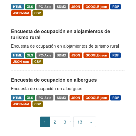
HTML
XLS
PC-Axis
SDMX
JSON
GOOGLE-json
RDF
JSON-stat
CSV
Encuesta de ocupación en alojamientos de
turismo rural
Encuesta de ocupación en alojamientos de turismo rural
HTML
XLS
PC-Axis
SDMX
JSON
GOOGLE-json
RDF
JSON-stat
CSV
Encuesta de ocupación en albergues
Encuesta de ocupación en albergues
HTML
XLS
PC-Axis
SDMX
JSON
GOOGLE-json
RDF
JSON-stat
CSV
...
1
2
3
13
»