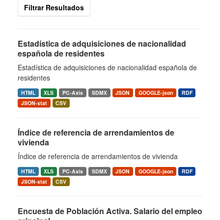
Filtrar Resultados
Estadística de adquisiciones de nacionalidad
española de residentes
Estadística de adquisiciones de nacionalidad española de
residentes
HTML
XLS
PC-Axis
SDMX
JSON
GOOGLE-json
RDF
JSON-stat
CSV
Índice de referencia de arrendamientos de
vivienda
Índice de referencia de arrendamientos de vivienda
HTML
XLS
PC-Axis
SDMX
JSON
GOOGLE-json
RDF
JSON-stat
CSV
Encuesta de Población Activa. Salario del empleo