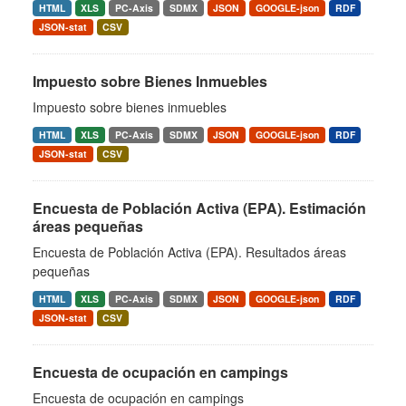
HTML
XLS
PC-Axis
SDMX
JSON
GOOGLE-json
RDF
JSON-stat
CSV
Impuesto sobre Bienes Inmuebles
Impuesto sobre bienes inmuebles
HTML
XLS
PC-Axis
SDMX
JSON
GOOGLE-json
RDF
JSON-stat
CSV
Encuesta de Población Activa (EPA). Estimación
áreas pequeñas
Encuesta de Población Activa (EPA). Resultados áreas
pequeñas
HTML
XLS
PC-Axis
SDMX
JSON
GOOGLE-json
RDF
JSON-stat
CSV
Encuesta de ocupación en campings
Encuesta de ocupación en campings