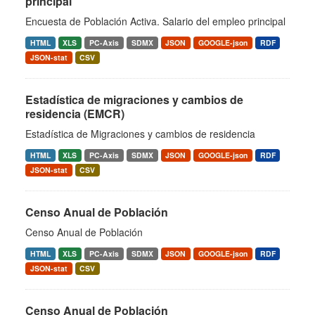
principal
Encuesta de Población Activa. Salario del empleo principal
HTML
XLS
PC-Axis
SDMX
JSON
GOOGLE-json
RDF
JSON-stat
CSV
Estadística de migraciones y cambios de
residencia (EMCR)
Estadística de Migraciones y cambios de residencia
HTML
XLS
PC-Axis
SDMX
JSON
GOOGLE-json
RDF
JSON-stat
CSV
Censo Anual de Población
Censo Anual de Población
HTML
XLS
PC-Axis
SDMX
JSON
GOOGLE-json
RDF
JSON-stat
CSV
Censo Anual de Población