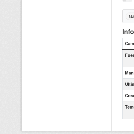
Ga
Inf
Cam
Fue
Man
Últi
Cre
Tem