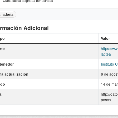
Cuota láctea asignada por estratos
nadería
ormación Adicional
po
Valor
nte
https://ww
lactea
tenedor
Instituto 
ma actualización
6 de agos
ado
14 de mar
a
http://dat
pesca