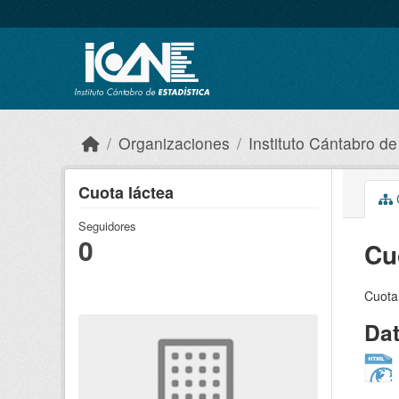
Skip to main content
Organizaciones
Instituto Cántabro de
Cuota láctea
C
Seguidores
0
Cu
Cuota
Da