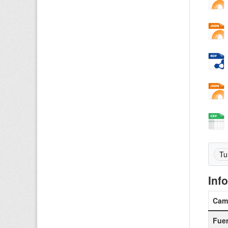
Tu
Inf
Cam
Fue