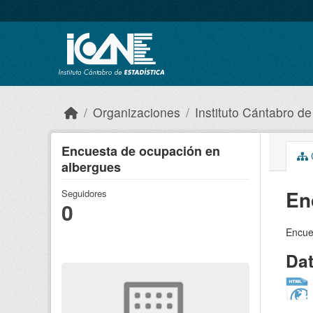
Skip to main content
Organizaciones
Instituto Cántabro de
Encuesta de ocupación en
C
albergues
En
Seguidores
0
Encue
Da