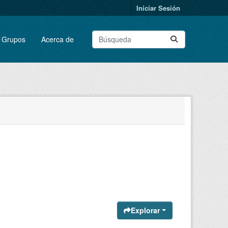
Iniciar Sesión
Grupos
Acerca de
Explorar