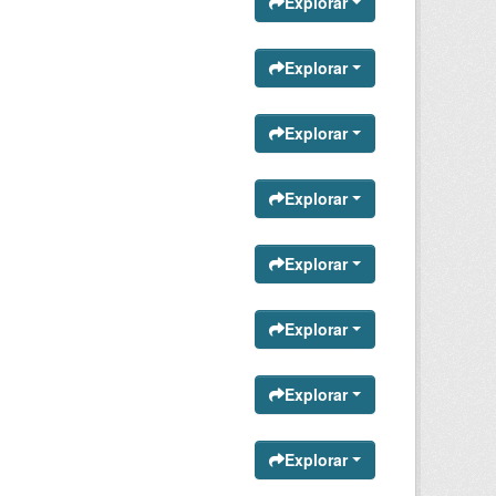
Explorar
Explorar
Explorar
Explorar
Explorar
Explorar
Explorar
Explorar