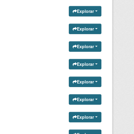
Explorar
Explorar
Explorar
Explorar
Explorar
Explorar
Explorar