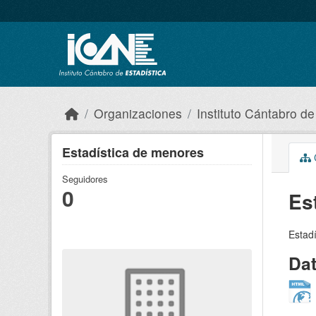
Skip to main content
Organizaciones
Instituto Cántabro de
Estadística de menores
C
Seguidores
0
Es
Estad
Da