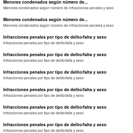
Menores condenados según número de...
Menores condenados según número de infracciones penales y sexo
Menores condenados según número de...
Menores condenados según número de infracciones penales y sexo
Infracciones penales por tipo de delito/falta y sexo
Infracciones penales por tipo de delito/falta y sexo
Infracciones penales por tipo de delito/falta y sexo
Infracciones penales por tipo de delito/falta y sexo
Infracciones penales por tipo de delito/falta y sexo
Infracciones penales por tipo de delito/falta y sexo
Infracciones penales por tipo de delito/falta y sexo
Infracciones penales por tipo de delito/falta y sexo
Infracciones penales por tipo de delito/falta y sexo
Infracciones penales por tipo de delito/falta y sexo
Infracciones penales por tipo de delito/falta y sexo
Infracciones penales por tipo de delito/falta y sexo