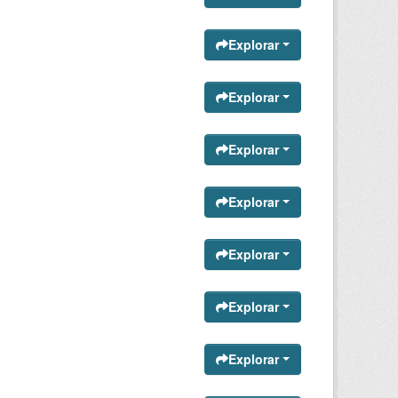
Explorar
Explorar
Explorar
Explorar
Explorar
Explorar
Explorar