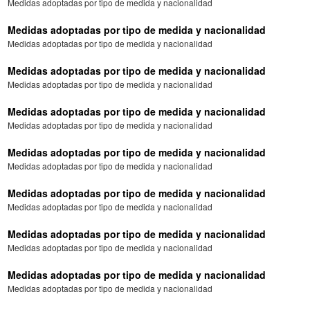
Medidas adoptadas por tipo de medida y nacionalidad
Medidas adoptadas por tipo de medida y nacionalidad
Medidas adoptadas por tipo de medida y nacionalidad
Medidas adoptadas por tipo de medida y nacionalidad
Medidas adoptadas por tipo de medida y nacionalidad
Medidas adoptadas por tipo de medida y nacionalidad
Medidas adoptadas por tipo de medida y nacionalidad
Medidas adoptadas por tipo de medida y nacionalidad
Medidas adoptadas por tipo de medida y nacionalidad
Medidas adoptadas por tipo de medida y nacionalidad
Medidas adoptadas por tipo de medida y nacionalidad
Medidas adoptadas por tipo de medida y nacionalidad
Medidas adoptadas por tipo de medida y nacionalidad
Medidas adoptadas por tipo de medida y nacionalidad
Medidas adoptadas por tipo de medida y nacionalidad