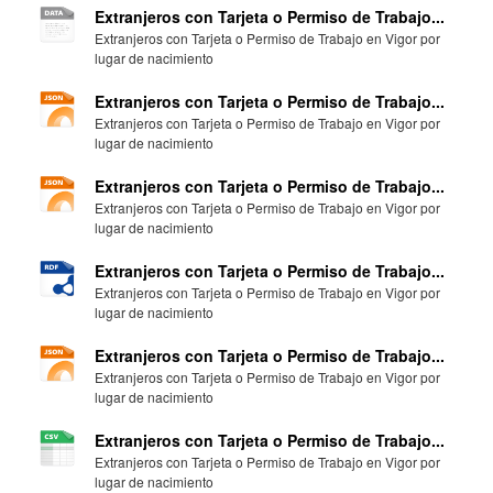
Extranjeros con Tarjeta o Permiso de Trabajo...
Extranjeros con Tarjeta o Permiso de Trabajo en Vigor por
lugar de nacimiento
Extranjeros con Tarjeta o Permiso de Trabajo...
Extranjeros con Tarjeta o Permiso de Trabajo en Vigor por
lugar de nacimiento
Extranjeros con Tarjeta o Permiso de Trabajo...
Extranjeros con Tarjeta o Permiso de Trabajo en Vigor por
lugar de nacimiento
Extranjeros con Tarjeta o Permiso de Trabajo...
Extranjeros con Tarjeta o Permiso de Trabajo en Vigor por
lugar de nacimiento
Extranjeros con Tarjeta o Permiso de Trabajo...
Extranjeros con Tarjeta o Permiso de Trabajo en Vigor por
lugar de nacimiento
Extranjeros con Tarjeta o Permiso de Trabajo...
Extranjeros con Tarjeta o Permiso de Trabajo en Vigor por
lugar de nacimiento