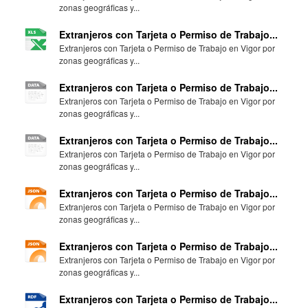
zonas geográficas y...
Extranjeros con Tarjeta o Permiso de Trabajo...
Extranjeros con Tarjeta o Permiso de Trabajo en Vigor por
zonas geográficas y...
Extranjeros con Tarjeta o Permiso de Trabajo...
Extranjeros con Tarjeta o Permiso de Trabajo en Vigor por
zonas geográficas y...
Extranjeros con Tarjeta o Permiso de Trabajo...
Extranjeros con Tarjeta o Permiso de Trabajo en Vigor por
zonas geográficas y...
Extranjeros con Tarjeta o Permiso de Trabajo...
Extranjeros con Tarjeta o Permiso de Trabajo en Vigor por
zonas geográficas y...
Extranjeros con Tarjeta o Permiso de Trabajo...
Extranjeros con Tarjeta o Permiso de Trabajo en Vigor por
zonas geográficas y...
Extranjeros con Tarjeta o Permiso de Trabajo...