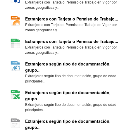
Extranjeros con Tarjeta o Permiso de Trabajo en Vigor por
zonas geográficas y...
Extranjeros con Tarjeta o Permiso de Trabajo...
Extranjeros con Tarjeta o Permiso de Trabajo en Vigor por
zonas geográficas y...
Extranjeros con Tarjeta o Permiso de Trabajo...
Extranjeros con Tarjeta o Permiso de Trabajo en Vigor por
zonas geográficas y...
Extranjeros según tipo de documentación,
grupo...
Extranjeros según tipo de documentación, grupo de edad,
principales...
Extranjeros según tipo de documentación,
grupo...
Extranjeros según tipo de documentación, grupo de edad,
principales...
Extranjeros según tipo de documentación,
grupo...