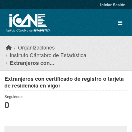
Skip to main content
Iniciar Sesión
Organizaciones
Instituto Cántabro de Estadística
Extranjeros con...
Extranjeros con certificado de registro o tarjeta
de residencia en vigor
Seguidores
0