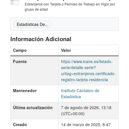
Extranjeros con Tarjeta o Permiso de Trabajo en Vigor por
grupo de edad
Estadísticas De...
Información Adicional
Campo
Valor
Fuente
https://www.icane.es/listado-
serie/detalle-serie?
uritag=extranjeros-certificado-
registro-tarjeta-residencia
Mantenedor
Instituto Cántabro de
Estadística
Última actualización
7 de agosto de 2026, 13:18
(UTC+00:00)
Creado
14 de marzo de 2025, 8:47