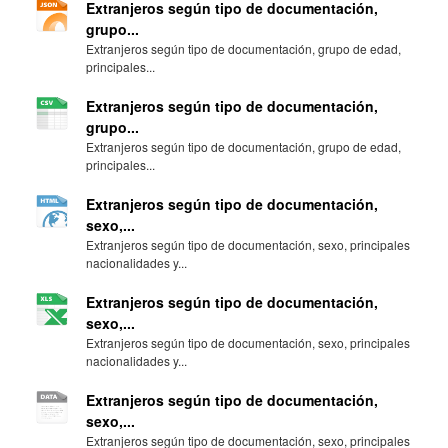
Extranjeros según tipo de documentación,
grupo...
Extranjeros según tipo de documentación, grupo de edad,
principales...
Extranjeros según tipo de documentación,
grupo...
Extranjeros según tipo de documentación, grupo de edad,
principales...
Extranjeros según tipo de documentación,
sexo,...
Extranjeros según tipo de documentación, sexo, principales
nacionalidades y...
Extranjeros según tipo de documentación,
sexo,...
Extranjeros según tipo de documentación, sexo, principales
nacionalidades y...
Extranjeros según tipo de documentación,
sexo,...
Extranjeros según tipo de documentación, sexo, principales