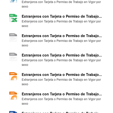
Extranjeros con Tarjeta o Permiso de Trabajo en Vigor por
sexo
Extranjeros con Tarjeta o Permiso de Trabajo...
Extranjeros con Tarjeta o Permiso de Trabajo en Vigor por
sexo
Extranjeros con Tarjeta o Permiso de Trabajo...
Extranjeros con Tarjeta o Permiso de Trabajo en Vigor por
sexo
Extranjeros con Tarjeta o Permiso de Trabajo...
Extranjeros con Tarjeta o Permiso de Trabajo en Vigor por
sexo
Extranjeros con Tarjeta o Permiso de Trabajo...
Extranjeros con Tarjeta o Permiso de Trabajo en Vigor por
sexo
Extranjeros con Tarjeta o Permiso de Trabajo...
Extranjeros con Tarjeta o Permiso de Trabajo en Vigor por
sexo