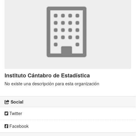
Instituto Cántabro de Estadística
No existe una descripción para esta organización
Social
Twitter
Facebook