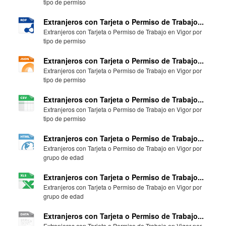
tipo de permiso
Extranjeros con Tarjeta o Permiso de Trabajo...
Extranjeros con Tarjeta o Permiso de Trabajo en Vigor por
tipo de permiso
Extranjeros con Tarjeta o Permiso de Trabajo...
Extranjeros con Tarjeta o Permiso de Trabajo en Vigor por
tipo de permiso
Extranjeros con Tarjeta o Permiso de Trabajo...
Extranjeros con Tarjeta o Permiso de Trabajo en Vigor por
tipo de permiso
Extranjeros con Tarjeta o Permiso de Trabajo...
Extranjeros con Tarjeta o Permiso de Trabajo en Vigor por
grupo de edad
Extranjeros con Tarjeta o Permiso de Trabajo...
Extranjeros con Tarjeta o Permiso de Trabajo en Vigor por
grupo de edad
Extranjeros con Tarjeta o Permiso de Trabajo...
Extranjeros con Tarjeta o Permiso de Trabajo en Vigor por