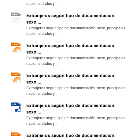
nacionalidades y...
Extranjeros según tipo de documentación,
sexo,...
Extranjeros según tipo de documentación, sexo, principales
nacionalidades y...
Extranjeros según tipo de documentación,
sexo,...
Extranjeros según tipo de documentación, sexo, principales
nacionalidades y...
Extranjeros según tipo de documentación,
sexo,...
Extranjeros según tipo de documentación, sexo, principales
nacionalidades y...
Extranjeros según tipo de documentación,
sexo,...
Extranjeros según tipo de documentación, sexo, principales
nacionalidades y...
Extranjeros según tipo de documentación,