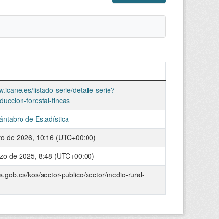
w.icane.es/listado-serie/detalle-serie?
duccion-forestal-fincas
Cántabro de Estadística
to de 2026, 10:16 (UTC+00:00)
zo de 2025, 8:48 (UTC+00:00)
os.gob.es/kos/sector-publico/sector/medio-rural-