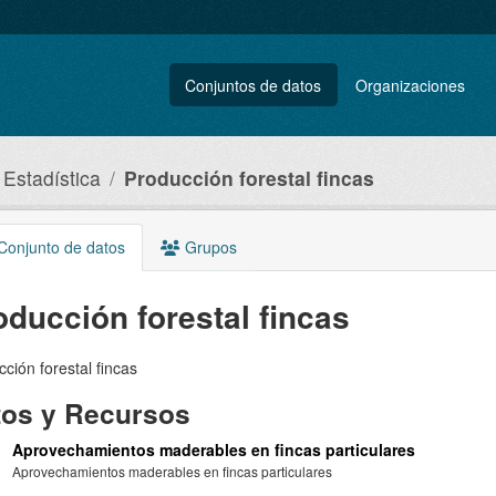
Conjuntos de datos
Organizaciones
 Estadística
Producción forestal fincas
onjunto de datos
Grupos
oducción forestal fincas
ción forestal fincas
tos y Recursos
Aprovechamientos maderables en fincas particulares
Aprovechamientos maderables en fincas particulares