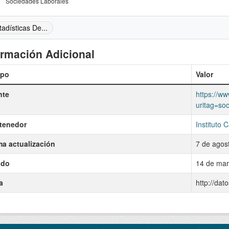
Sociedades Laborales
tadísticas De...
ormación Adicional
po
Valor
nte
https://ww
uritag=so
tenedor
Instituto 
ma actualización
7 de agos
ado
14 de mar
a
http://dat