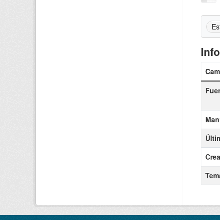
Es
Inf
Cam
Fue
Man
Últi
Cre
Tem