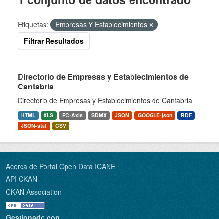
Etiquetas:
Empresas Y Establecimientos
Filtrar Resultados
Directorio de Empresas y Establecimientos de
Cantabria
Directorio de Empresas y Establecimientos de Cantabria
HTML
XLS
PC-Axis
SDMX
JSON
GOOGLE-json
RDF
JSON-stat
CSV
Acerca de Portal Open Data ICANE
API CKAN
CKAN Association
Gestionado con