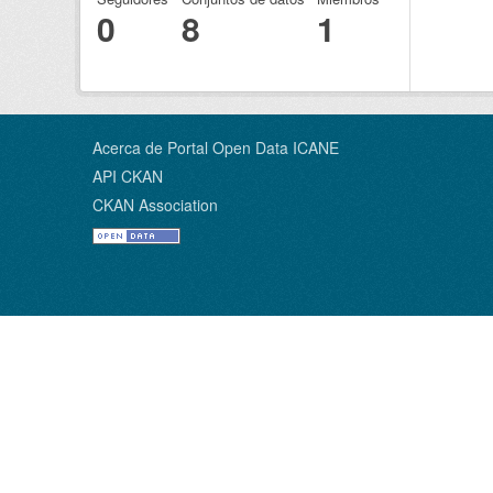
0
8
1
Acerca de Portal Open Data ICANE
API CKAN
CKAN Association