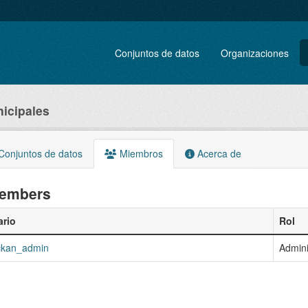
Conjuntos de datos
Organizaciones
icipales
onjuntos de datos
Miembros
Acerca de
embers
rio
Rol
ckan_admin
Admini