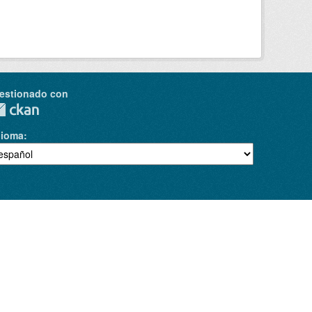
estionado con
dioma