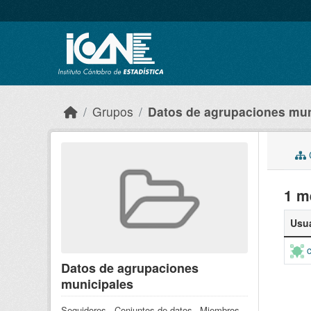
Skip to main content
Grupos
Datos de agrupaciones mun
C
1 m
Usua
Datos de agrupaciones
municipales
Seguidores
Conjuntos de datos
Miembros