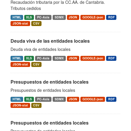
Recaudación tributaria por la CC.AA. de Cantabria.
Tributos cedidos
HTML
XLS
PC-Axis
SDMX
JSON
GOOGLE-json
RDF
JSON-stat
CSV
Deuda viva de las entidades locales
Deuda viva de entidades locales
HTML
XLS
PC-Axis
SDMX
JSON
GOOGLE-json
RDF
JSON-stat
CSV
Presupuestos de entidades locales
Presupuestos de entidades locales
HTML
XLS
PC-Axis
SDMX
JSON
GOOGLE-json
RDF
JSON-stat
CSV
Presupuestos de entidades locales