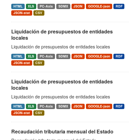
HTML
XLS
PC-Axis
SDMX
JSON
GOOGLE-json
RDF
JSON-stat
CSV
Liquidación de presupuestos de entidades
locales
Liquidación de presupuestos de entidades locales
HTML
XLS
PC-Axis
SDMX
JSON
GOOGLE-json
RDF
JSON-stat
CSV
Liquidación de presupuestos de entidades
locales
Liquidación de presupuestos de entidades locales
HTML
XLS
PC-Axis
SDMX
JSON
GOOGLE-json
RDF
JSON-stat
CSV
Recaudación tributaria mensual del Estado