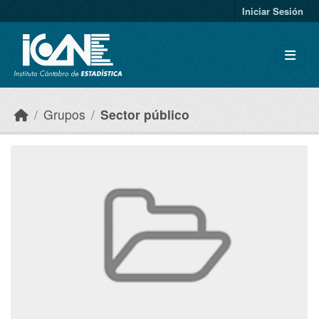
Skip to main content
Iniciar Sesión
Grupos
Sector público