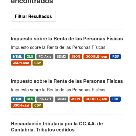
encontrados
Filtrar Resultados
Impuesto sobre la Renta de las Personas Físicas
Impuesto sobre la Renta de las Personas Físicas
HTML
XLS
PC-Axis
SDMX
JSON
GOOGLE-json
RDF
JSON-stat
CSV
Impuesto sobre la Renta de las Personas Físicas
Impuesto sobre la Renta de las Personas Físicas
HTML
XLS
PC-Axis
SDMX
JSON
GOOGLE-json
RDF
JSON-stat
CSV
Recaudación tributaria por la CC.AA. de
Cantabria. Tributos cedidos