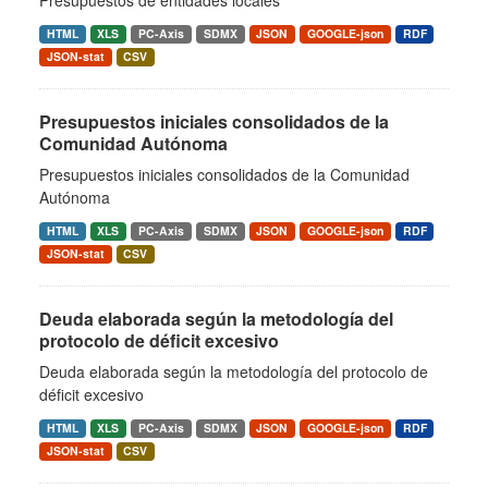
Presupuestos de entidades locales
HTML
XLS
PC-Axis
SDMX
JSON
GOOGLE-json
RDF
JSON-stat
CSV
Presupuestos iniciales consolidados de la
Comunidad Autónoma
Presupuestos iniciales consolidados de la Comunidad
Autónoma
HTML
XLS
PC-Axis
SDMX
JSON
GOOGLE-json
RDF
JSON-stat
CSV
Deuda elaborada según la metodología del
protocolo de déficit excesivo
Deuda elaborada según la metodología del protocolo de
déficit excesivo
HTML
XLS
PC-Axis
SDMX
JSON
GOOGLE-json
RDF
JSON-stat
CSV