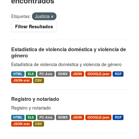
encontrados
Etiquetas:
Justicia
Filtrar Resultados
Estadística de violencia doméstica y violencia de
género
Estadística de violencia doméstica y violencia de género
HTML
XLS
PC-Axis
SDMX
JSON
GOOGLE-json
RDF
JSON-stat
CSV
Registro y notariado
Registro y notariado
HTML
XLS
PC-Axis
SDMX
JSON
GOOGLE-json
RDF
JSON-stat
CSV