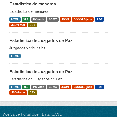
Estadística de menores
Estadística de menores
HTML
XLS
PC-Axis
SDMX
JSON
GOOGLE-json
RDF
JSON-stat
CSV
Estadística de Juzgados de Paz
Juzgados y tribunales
HTML
Estadística de Juzgados de Paz
Estadística de Juzgados de Paz
HTML
XLS
PC-Axis
SDMX
JSON
GOOGLE-json
RDF
JSON-stat
CSV
Acerca de Portal Open Data ICANE