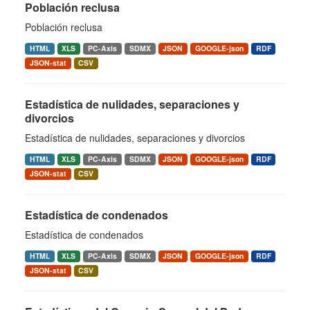
Población reclusa
Población reclusa
HTML
XLS
PC-Axis
SDMX
JSON
GOOGLE-json
RDF
JSON-stat
CSV
Estadística de nulidades, separaciones y
divorcios
Estadística de nulidades, separaciones y divorcios
HTML
XLS
PC-Axis
SDMX
JSON
GOOGLE-json
RDF
JSON-stat
CSV
Estadística de condenados
Estadística de condenados
HTML
XLS
PC-Axis
SDMX
JSON
GOOGLE-json
RDF
JSON-stat
CSV