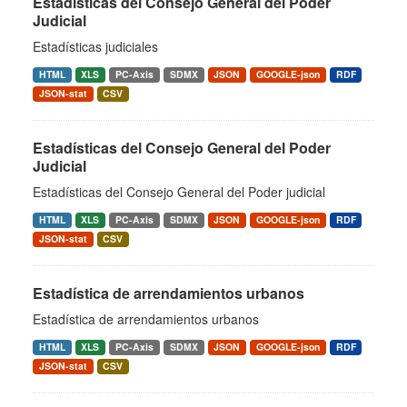
Estadísticas del Consejo General del Poder
Judicial
Estadísticas judiciales
HTML
XLS
PC-Axis
SDMX
JSON
GOOGLE-json
RDF
JSON-stat
CSV
Estadísticas del Consejo General del Poder
Judicial
Estadísticas del Consejo General del Poder judicial
HTML
XLS
PC-Axis
SDMX
JSON
GOOGLE-json
RDF
JSON-stat
CSV
Estadística de arrendamientos urbanos
Estadística de arrendamientos urbanos
HTML
XLS
PC-Axis
SDMX
JSON
GOOGLE-json
RDF
JSON-stat
CSV