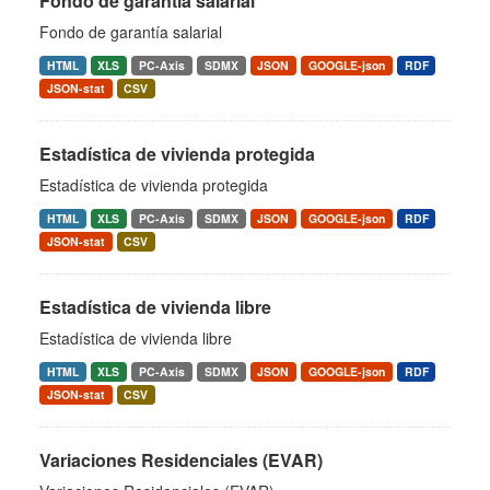
Fondo de garantía salarial
Fondo de garantía salarial
HTML
XLS
PC-Axis
SDMX
JSON
GOOGLE-json
RDF
JSON-stat
CSV
Estadística de vivienda protegida
Estadística de vivienda protegida
HTML
XLS
PC-Axis
SDMX
JSON
GOOGLE-json
RDF
JSON-stat
CSV
Estadística de vivienda libre
Estadística de vivienda libre
HTML
XLS
PC-Axis
SDMX
JSON
GOOGLE-json
RDF
JSON-stat
CSV
Variaciones Residenciales (EVAR)