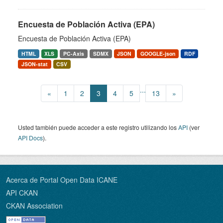
Encuesta de Población Activa (EPA)
Encuesta de Población Activa (EPA)
HTML
XLS
PC-Axis
SDMX
JSON
GOOGLE-json
RDF
JSON-stat
CSV
...
«
1
2
3
4
5
13
»
Usted también puede acceder a este registro utilizando los
API
(ver
API Docs
).
Acerca de Portal Open Data ICANE
API CKAN
CKAN Association