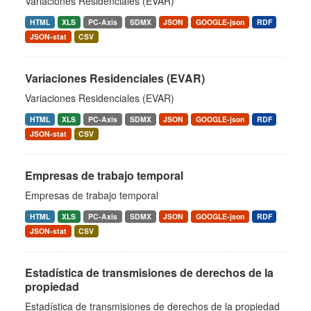
Variaciones Residenciales (EVAR)
HTML
XLS
PC-Axis
SDMX
JSON
GOOGLE-json
RDF
JSON-stat
CSV
Variaciones Residenciales (EVAR)
Variaciones Residenciales (EVAR)
HTML
XLS
PC-Axis
SDMX
JSON
GOOGLE-json
RDF
JSON-stat
CSV
Empresas de trabajo temporal
Empresas de trabajo temporal
HTML
XLS
PC-Axis
SDMX
JSON
GOOGLE-json
RDF
JSON-stat
CSV
Estadística de transmisiones de derechos de la
propiedad
Estadística de transmisiones de derechos de la propiedad