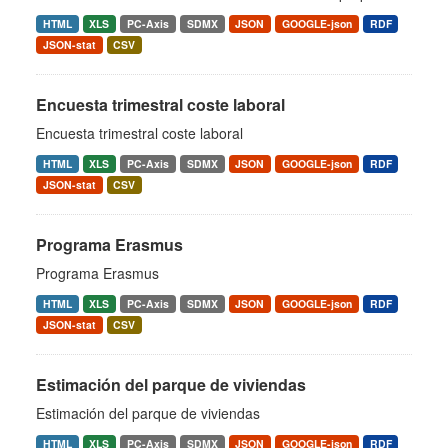
HTML
XLS
PC-Axis
SDMX
JSON
GOOGLE-json
RDF
JSON-stat
CSV
Encuesta trimestral coste laboral
Encuesta trimestral coste laboral
HTML
XLS
PC-Axis
SDMX
JSON
GOOGLE-json
RDF
JSON-stat
CSV
Programa Erasmus
Programa Erasmus
HTML
XLS
PC-Axis
SDMX
JSON
GOOGLE-json
RDF
JSON-stat
CSV
Estimación del parque de viviendas
Estimación del parque de viviendas
HTML
XLS
PC-Axis
SDMX
JSON
GOOGLE-json
RDF