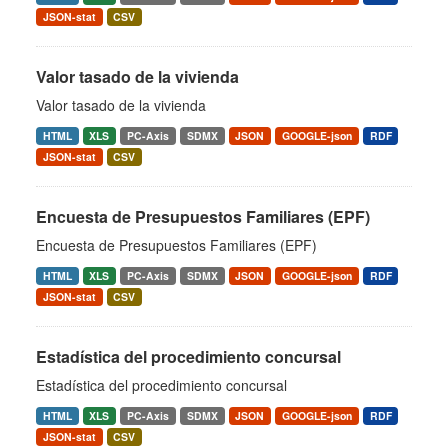
JSON-stat
CSV
Valor tasado de la vivienda
Valor tasado de la vivienda
HTML
XLS
PC-Axis
SDMX
JSON
GOOGLE-json
RDF
JSON-stat
CSV
Encuesta de Presupuestos Familiares (EPF)
Encuesta de Presupuestos Familiares (EPF)
HTML
XLS
PC-Axis
SDMX
JSON
GOOGLE-json
RDF
JSON-stat
CSV
Estadística del procedimiento concursal
Estadística del procedimiento concursal
HTML
XLS
PC-Axis
SDMX
JSON
GOOGLE-json
RDF
JSON-stat
CSV