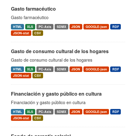
Gasto farmacéutico
Gasto farmacéutico
HTML
XLS
PC-Axis
SDMX
JSON
GOOGLE-json
RDF
JSON-stat
CSV
Gasto de consumo cultural de los hogares
Gasto de consumo cultural de los hogares
HTML
XLS
PC-Axis
SDMX
JSON
GOOGLE-json
RDF
JSON-stat
CSV
Financiación y gasto público en cultura
Financiación y gasto público en cultura
HTML
XLS
PC-Axis
SDMX
JSON
GOOGLE-json
RDF
JSON-stat
CSV