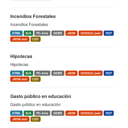
Incendios Forestales
Incendios Forestales
HTML
XLS
PC-Axis
SDMX
JSON
GOOGLE-json
RDF
JSON-stat
CSV
Hipotecas
Hipotecas
HTML
XLS
PC-Axis
SDMX
JSON
GOOGLE-json
RDF
JSON-stat
CSV
Gasto público en educación
Gasto público en educación
HTML
XLS
PC-Axis
SDMX
JSON
GOOGLE-json
RDF
JSON-stat
CSV