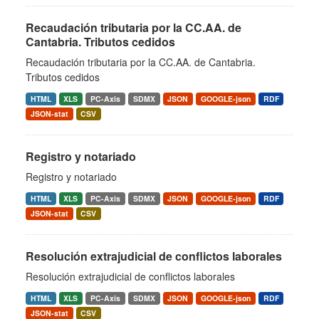
Recaudación tributaria por la CC.AA. de
Cantabria. Tributos cedidos
Recaudación tributaria por la CC.AA. de Cantabria.
Tributos cedidos
HTML
XLS
PC-Axis
SDMX
JSON
GOOGLE-json
RDF
JSON-stat
CSV
Registro y notariado
Registro y notariado
HTML
XLS
PC-Axis
SDMX
JSON
GOOGLE-json
RDF
JSON-stat
CSV
Resolución extrajudicial de conflictos laborales
Resolución extrajudicial de conflictos laborales
HTML
XLS
PC-Axis
SDMX
JSON
GOOGLE-json
RDF
JSON-stat
CSV