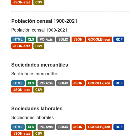
JSON-stat
CSV
Población censal 1900-2021
Población censal 1900-2021
HTML
XLS
PC-Axis
SDMX
JSON
GOOGLE-json
RDF
JSON-stat
CSV
Sociedades mercantiles
Sociedades mercantiles
HTML
XLS
PC-Axis
SDMX
JSON
GOOGLE-json
RDF
JSON-stat
CSV
Sociedades laborales
Sociedades laborales
HTML
XLS
PC-Axis
SDMX
JSON
GOOGLE-json
RDF
JSON-stat
CSV