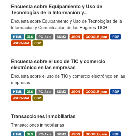
Encuesta sobre Equipamiento y Uso de
Tecnologías de la Información y...
Encuesta sobre Equipamiento y Uso de Tecnologías de la
Información y Comunicación de los Hogares TICH
HTML
XLS
PC-Axis
SDMX
JSON
GOOGLE-json
RDF
JSON-stat
CSV
Encuesta sobre el uso de TIC y comercio
electrónico en las empresas
Encuesta sobre el uso de TIC y comercio electrónico en las
empresas
HTML
XLS
PC-Axis
SDMX
JSON
GOOGLE-json
RDF
JSON-stat
CSV
Transacciones inmobiliarias
Transacciones inmobiliarias
HTML
XLS
PC-Axis
SDMX
JSON
GOOGLE-json
RDF