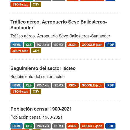
JSON-stat
CSV
Tráfico aéreo. Aeropuerto Seve Ballesteros-
Santander
Tráfico aéreo. Aeropuerto Seve Ballesteros-Santander
HTML
XLS
PC-Axis
SDMX
JSON
GOOGLE-json
RDF
JSON-stat
CSV
Seguimiento del sector lácteo
Seguimiento del sector lácteo
HTML
XLS
PC-Axis
SDMX
JSON
GOOGLE-json
RDF
JSON-stat
CSV
Población censal 1900-2021
Población censal 1900-2021
HTML
XLS
PC-Axis
SDMX
JSON
GOOGLE-json
RDF