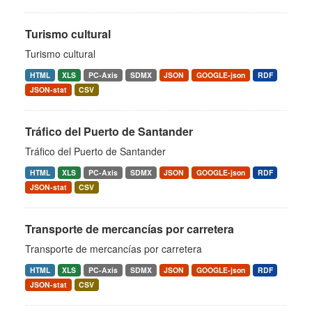
Turismo cultural
Turismo cultural
HTML
XLS
PC-Axis
SDMX
JSON
GOOGLE-json
RDF
JSON-stat
CSV
Tráfico del Puerto de Santander
Tráfico del Puerto de Santander
HTML
XLS
PC-Axis
SDMX
JSON
GOOGLE-json
RDF
JSON-stat
CSV
Transporte de mercancías por carretera
Transporte de mercancías por carretera
HTML
XLS
PC-Axis
SDMX
JSON
GOOGLE-json
RDF
JSON-stat
CSV