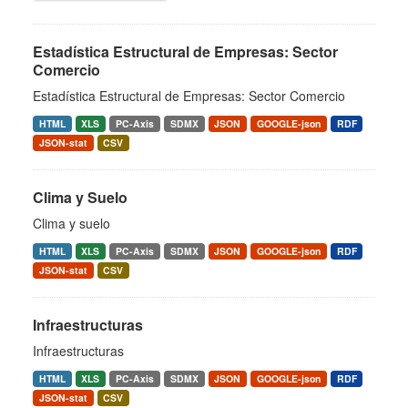
Estadística Estructural de Empresas: Sector
Comercio
Estadística Estructural de Empresas: Sector Comercio
HTML
XLS
PC-Axis
SDMX
JSON
GOOGLE-json
RDF
JSON-stat
CSV
Clima y Suelo
Clima y suelo
HTML
XLS
PC-Axis
SDMX
JSON
GOOGLE-json
RDF
JSON-stat
CSV
Infraestructuras
Infraestructuras
HTML
XLS
PC-Axis
SDMX
JSON
GOOGLE-json
RDF
JSON-stat
CSV